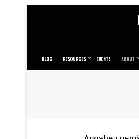
Skip
to
content
BLOG
RESOURCES
EVENTS
ABOUT
Angaben gem